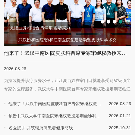
党建业务相结合 专科联盟增实力
——武汉协和医院/协和江南医院党建活动暨皮肤科学术交流会
他来了！武汉中南医院皮肤科首席专家宋继权教授来我院开展常态化坐诊、查房指导
2026-03-26
为持续提升诊疗服务水平，让江夏百姓在家门口就能享受到省级顶尖
专家的医疗服务，武汉大学中南医院首席专家宋继权教授定期莅临江
夏区第一人民医院(协和江南医院)皮肤科，开展常态化教学查房与专
他来了！武汉中南医院皮肤科首席专家宋继权教授来我院开展常态化坐诊、查房指导
2026-03-26
家坐诊工作。此举是我院深化与顶尖医院专科联盟合作、推动优质医
疗资源真正下沉的重要一步。 3月26日上午，宋继权教授清晨便来
预告 | 武汉大学中南医院宋继权教授定期坐诊我院皮肤科
2026-01-21
到我院皮肤科病房，开展教学查房。在听取病例汇报后，他深入病
名医携手 共筑银屑病患者健康防线
2025-10-31
房，对疑难重症患者进行细致查体，并围绕发病机制、诊断思路与治