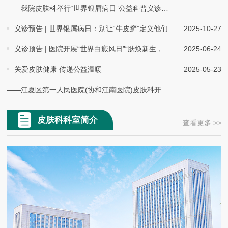
疗方案，结合最新诊疗指南，为我院青年医师进行了系统剖析和现场
——我院皮肤科举行“世界银屑病日”公益科普义诊活动
教学。他特别强调了基层医院作为皮肤病防治“第一道关口”的重要
义诊预告 | 世界银屑病日：别让“牛皮癣”定义他们的人生
2025-10-27
性，并着重传授了科学的临床思维方法
义诊预告 | 医院开展“世界白癜风日”“肤焕新生，美丽告‘白’”义诊活动
2025-06-24
关爱皮肤健康 传递公益温暖
2025-05-23
——江夏区第一人民医院(协和江南医院)皮肤科开展"关爱银龄肌肤 守护幸福时光"公益义诊活动
皮肤科科室简介
查看更多 >>